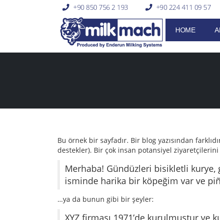
+90 850 756 2 193
+90 224 411 09 57
HOME
A
Bu örnek bir sayfadır. Bir blog yazısından farklı
destekler). Bir çok insan potansiyel ziyaretçileri
Merhaba! Gündüzleri bisikletli kurye, 
isminde harika bir köpeğim var ve pi
…ya da bunun gibi bir şeyler:
XYZ firması 1971’de kurulmuştur ve k