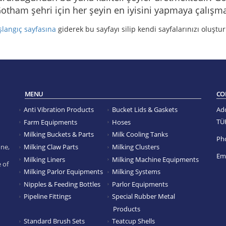
 Gotham şehri için her şeyin en iyisini yapmaya çalışma
şlangıç sayfasına
giderek bu sayfayı silip kendi sayfalarınızı oluştur
MENU
CO
Anti Vibration Products
Bucket Lids & Gaskets
Ad
TÜ
Farm Equipments
Hoses
Milking Buckets & Parts
Milk Cooling Tanks
Ph
Milking Claw Parts
Milking Clusters
ne,
Ema
Milking Liners
Milking Machine Equipments
 of
Milking Parlor Equipments
Milking Systems
Nipples & Feeding Bottles
Parlor Equipments
Pipeline Fittings
Special Rubber Metal
Products
Standard Brush Sets
Teatcup Shells