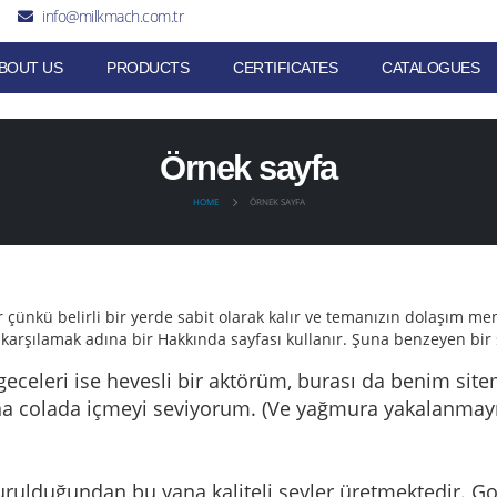
info@milkmach.com.tr
BOUT US
PRODUCTS
CERTIFICATES
CATALOGUES
Örnek sayfa
HOME
ÖRNEK SAYFA
dır çünkü belirli bir yerde sabit olarak kalır ve temanızın dolaşım 
ni karşılamak adına bir Hakkında sayfası kullanır. Şuna benzeyen bir 
geceleri ise hevesli bir aktörüm, burası da benim site
ña colada içmeyi seviyorum. (Ve yağmura yakalanmayı
urulduğundan bu yana kaliteli şeyler üretmektedir. 