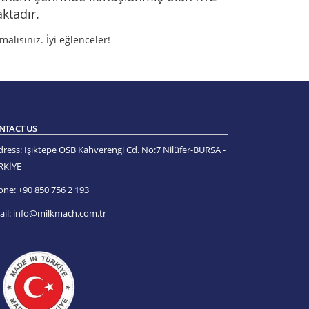
ktadır.
malısınız. İyi eğlenceler!
NTACT US
dress:
Işıktepe OSB Kahverengi Cd. No:7 Nilüfer-BURSA -
RKİYE
one:
+90 850 756 2 193
il:
info@milkmach.com.tr