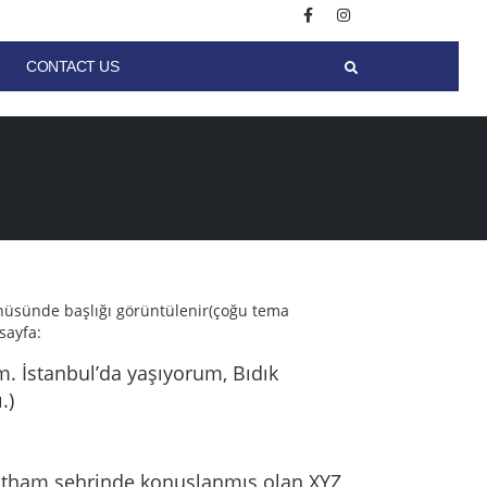
CONTACT US
menüsünde başlığı görüntülenir(çoğu tema
sayfa:
m. İstanbul’da yaşıyorum, Bıdık
.)
Gotham şehrinde konuşlanmış olan XYZ